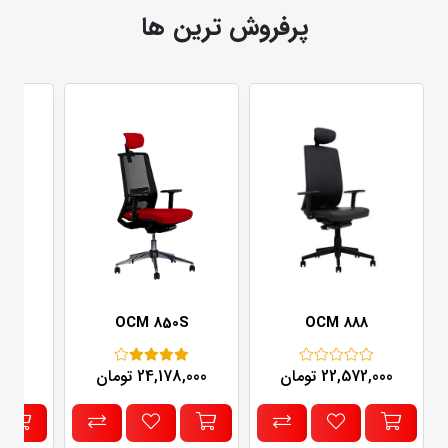
پرفروش ترین ها
V
OCM 850S
OCM 888
22,572,000 تومان
24,178,000 تومان
67,000