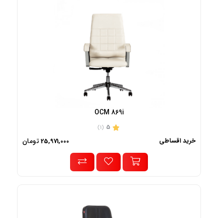
OCM 869i
5
(1)
خرید اقساطی
تومان
25,971,000