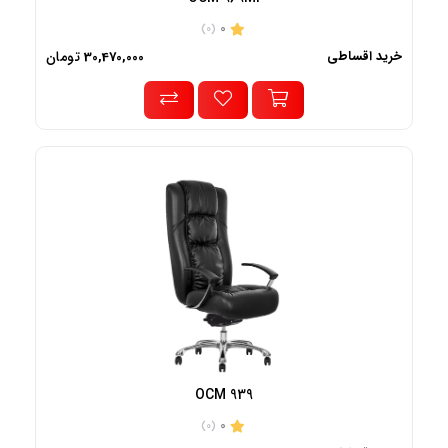
0
(0)
خرید اقساطی
تومان
30,470,000
OCM 939
0
(0)