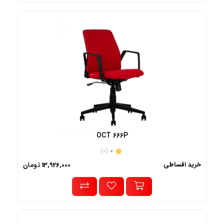
OCT 666P
0
(0)
خرید اقساطی
تومان
13,926,000