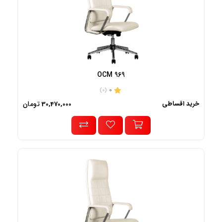
OCM 969
0
(0)
خرید اقساطی
تومان
30,470,000