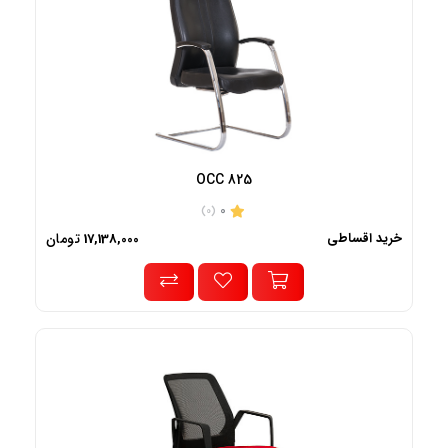
OCC 825
0
(0)
خرید اقساطی
تومان
17,138,000