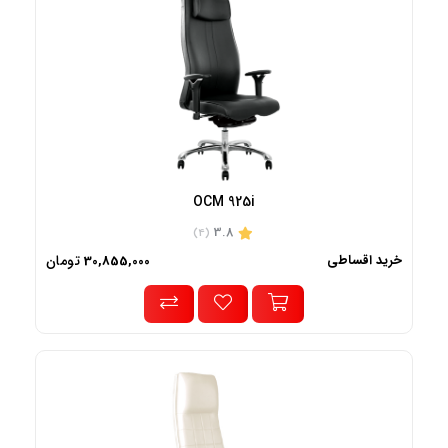
OCM 925i
3.8
(4)
خرید اقساطی
تومان
30,855,000