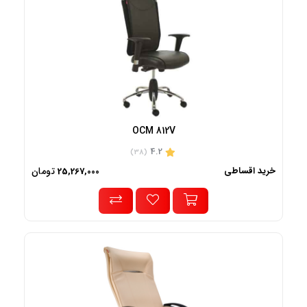
OCM 812V
4.2
(38)
خرید اقساطی
تومان
25,267,000