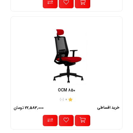
OCM 850
0
(0)
خرید اقساطی
تومان
22,583,000