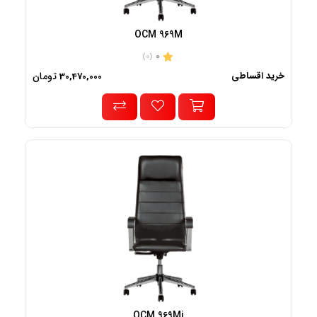
OCM 969M
0
(0)
خرید اقساطی
تومان
30,470,000
OCM 969Mi