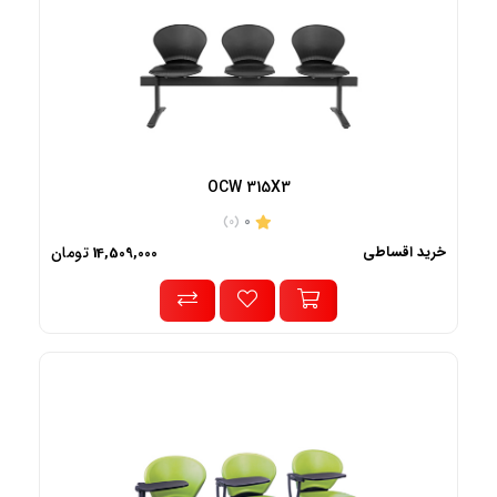
OCW 315X3
0
(0)
خرید اقساطی
تومان
14,509,000