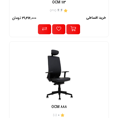
OCM 113
4.4
(37)
خرید اقساطی
تومان
31,416,000
OCM 888
0
(0)