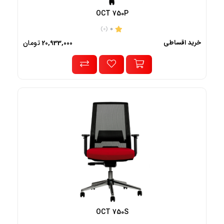
OCT 750P
0
(0)
خرید اقساطی
تومان
20,933,000
OCT 750S