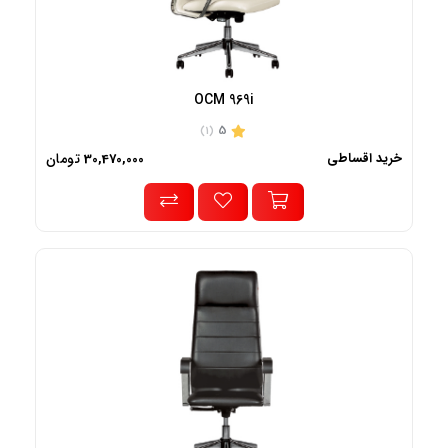
OCM 969i
5
(1)
خرید اقساطی
تومان
30,470,000