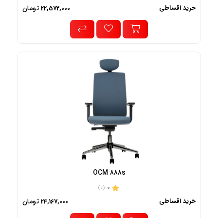
خرید اقساطی
تومان
22,572,000
OCM 888s
0
(0)
خرید اقساطی
تومان
24,167,000