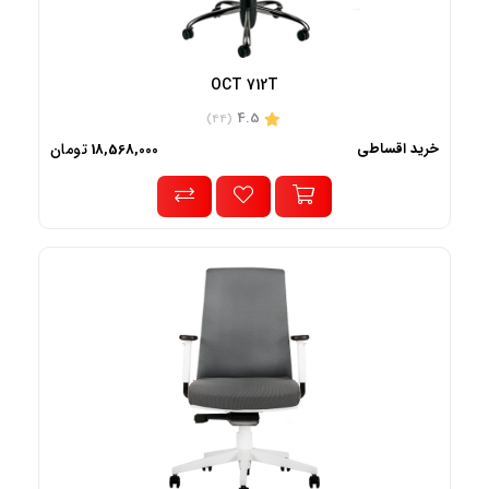
OCT 712T
4.5
(44)
خرید اقساطی
تومان
18,568,000