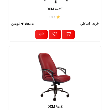
OCM 803Ei
0
(0)
خرید اقساطی
تومان
22,715,000
OCM 900E