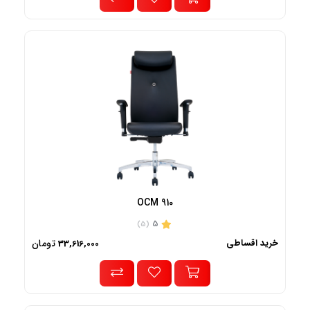
OCM 910
5
(5)
خرید اقساطی
تومان
33,616,000