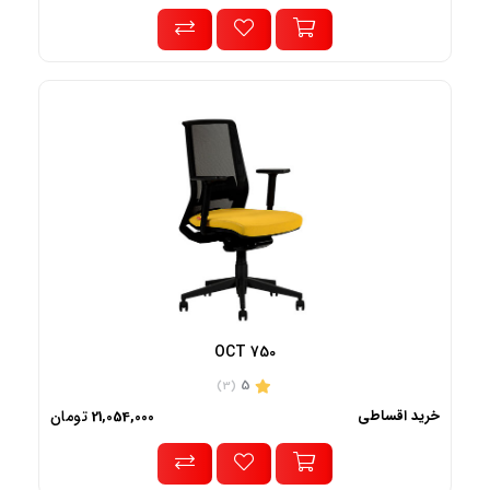
OCT 750
5
(3)
خرید اقساطی
تومان
21,054,000