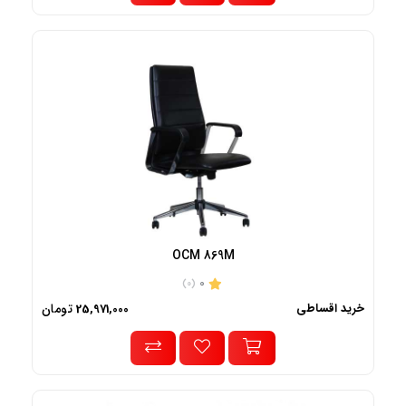
OCM 869M
0
(0)
خرید اقساطی
تومان
25,971,000