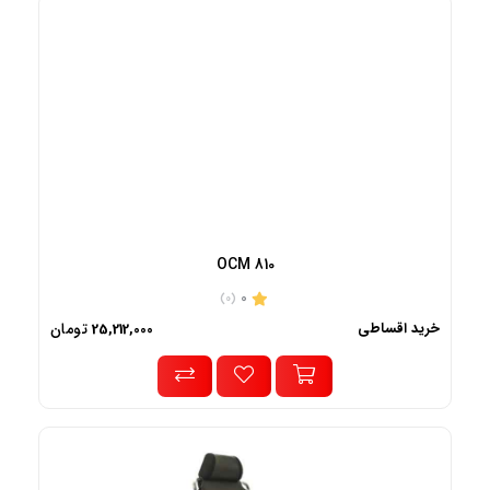
OCM 810
0
(0)
خرید اقساطی
تومان
25,212,000