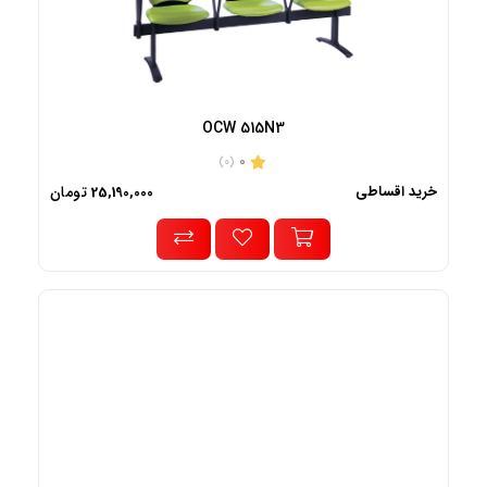
OCW 515N3
0
(0)
خرید اقساطی
تومان
25,190,000