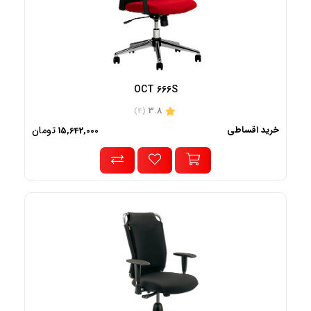
OCT 666S
3.8
(4)
خرید اقساطی
تومان
15,642,000