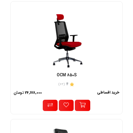
OCM 850S
4
(64)
خرید اقساطی
تومان
24,178,000