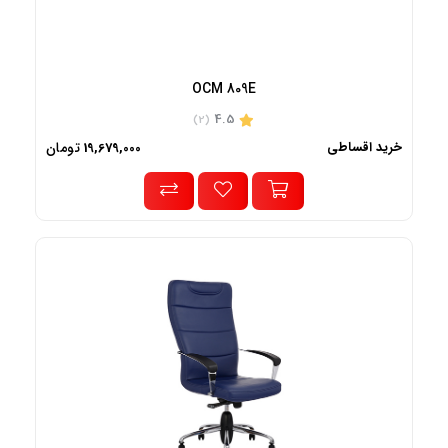
OCM 809E
4.5
(2)
خرید اقساطی
تومان
19,679,000