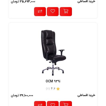
خرید اقساطی
تومان
35,673,000
OCM 939i
4.6
(7)
خرید اقساطی
تومان
34,100,000