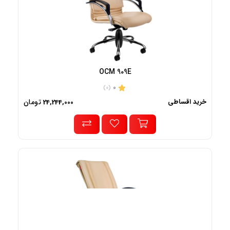
OCM 909E
0
(0)
خرید اقساطی
تومان
24,244,000