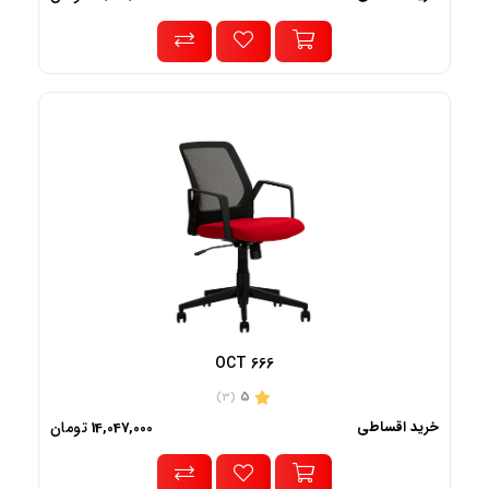
OCT 666
5
(3)
خرید اقساطی
تومان
14,047,000