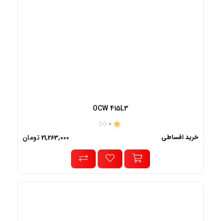
OCW 415L3
0
(0)
خرید اقساطی
تومان
21,263,000