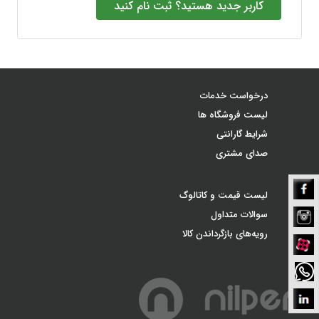
کاربر جدید هستید؟ ثبت نام کنید
درخواست خدمات
لیست فروشگاه ها
شرایط گارانتی
صدای مشتری
فیسبوک
لیست قیمت و کاتالوگ
سوالات متداول
نیلپر
اینستاگرام
رویه‌های بازگرداندن کالا
نیلپر
آپارات
نیلپر
واتس
اپ
لینکدین