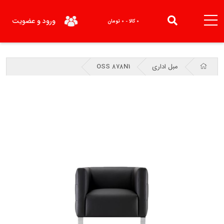
ورود و عضویت
0 کالا - 0 تومان
مبل اداری
OSS 878N1