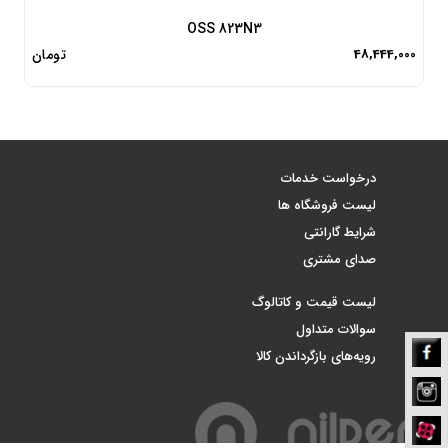
OSS 823N3
48,444,000
تومان
درخواست خدمات
لیست فروشگاه ها
شرایط گارانتی
صدای مشتری
لیست قیمت و کاتالوگ
سوالات متداول
فیسبوک
رویه‌های بازگرداندن کالا
نیلپر
اینستاگرام
نیلپر
آپارات