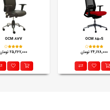
OCM 812V
OCM 850S
24,178,000 تومان
25,267,000 تومان