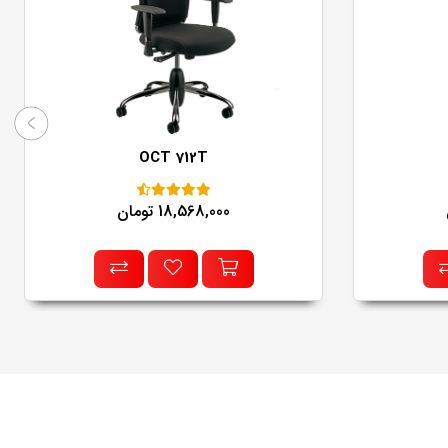
OCT 712T
18,568,000 تومان