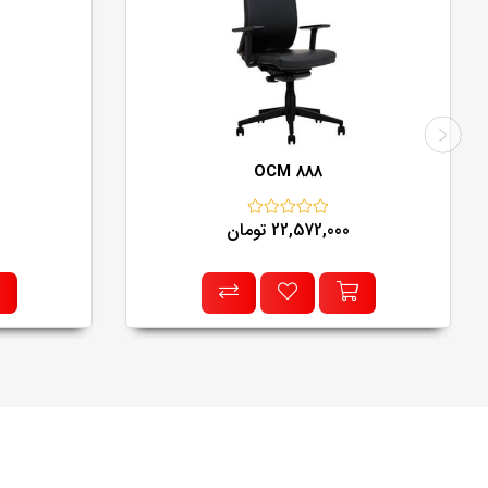
OCM 888
22,572,000 تومان