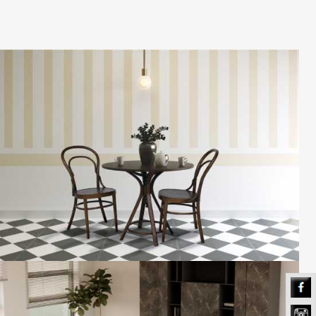
فیسبوک
نیلپر