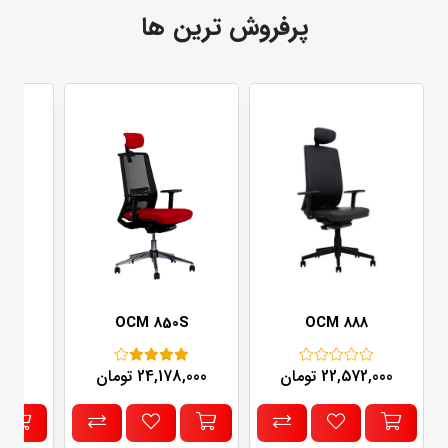
پرفروش ترین ها
V
OCM 850S
OCM 888
22,572,000 تومان
24,178,000 تومان
67,000